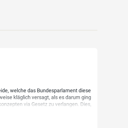
heide, welche das Bundesparlament diese
weise kläglich versagt, als es darum ging
konzepten via Gesetz zu verlangen. Dies,
Mehrheit verfügen würden. Einzig die
er Sport-, Freizeit- und