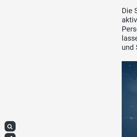
Die 
akti
Pers
lass
und 