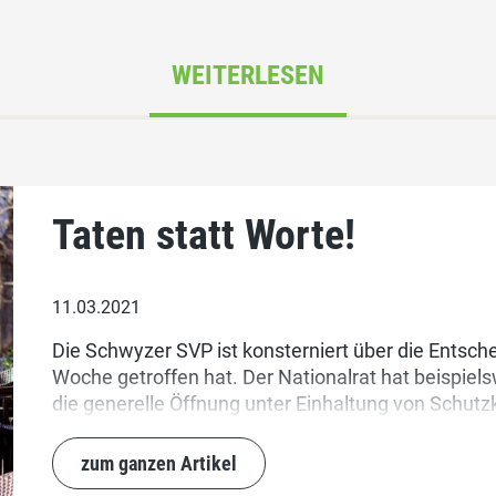
WEITERLESEN
Taten statt Worte!
11.03.2021
Die Schwyzer SVP ist konsterniert über die Entsc
Woche getroffen hat. Der Nationalrat hat beispiels
die generelle Öffnung unter Einhaltung von Schutz
obwohl die bürgerlichen Parteien über eine solide 
SVP kämpft für die Öffnung der Gastronomie sowie d
zum ganzen Artikel
Kultureinrichtungen.