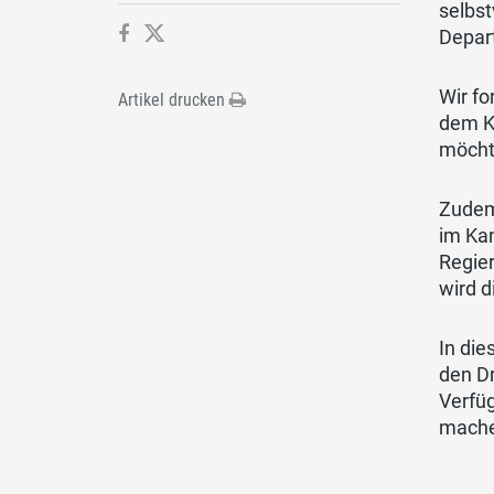
selbst
Depart
Wir fo
Artikel drucken
dem K
möcht
Zudem
im Ka
Regie
wird 
In di
den Dr
Verfü
machen