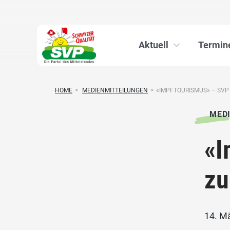
Aktuell
Termin
HOME
>
MEDIENMITTEILUNGEN
>
«IMPFTOURISMUS» – SVP
MED
«I
zu
14. M