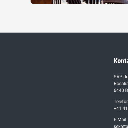
Kont
SVP de
Rosalia
6440 B
Telefo
+41 41
E-Mail
sekret