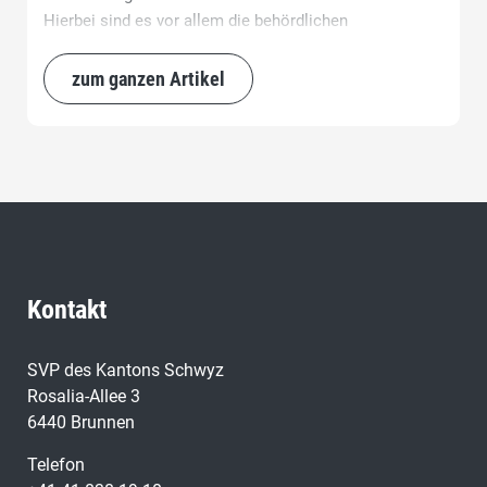
Hierbei sind es vor allem die behördlichen
Einschränkungen und die Perspektivlosigkeit welche
den Unternehmen zu schaffen machen.
zum ganzen Artikel
Kontakt
SVP des Kantons Schwyz
Rosalia-Allee 3
6440 Brunnen
Telefon