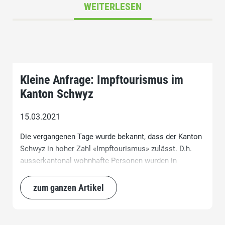
WEITERLESEN
Kleine Anfrage: Impftourismus im
Kanton Schwyz
15.03.2021
Die vergangenen Tage wurde bekannt, dass der Kanton
Schwyz in hoher Zahl «Impftourismus» zulässt. D.h.
ausserkantonal wohnhafte Personen wurden in
Schwyzer Spitälern, mit Impfstoff der dem Kanton
Schwyz zugeteilt wurde, geimpft.
zum ganzen Artikel