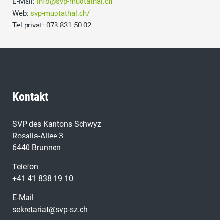
E-Mail:
info@svp-muotathal.ch
Web:
svp-muotathal.ch/
Tel privat: 078 831 50 02
Kontakt
SVP des Kantons Schwyz
Rosalia-Allee 3
6440 Brunnen
Telefon
+41 41 838 19 10
E-Mail
sekretariat@svp-sz.ch