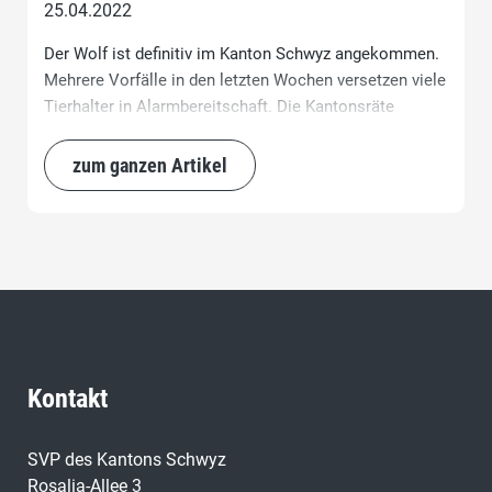
25.04.2022
Der Wolf ist definitiv im Kanton Schwyz angekommen.
Mehrere Vorfälle in den letzten Wochen versetzen viele
Tierhalter in Alarmbereitschaft. Die Kantonsräte
Thomas Haas (Lachen), Roman Bürgi (Goldau) und
Samuel Lütolf (Küssnacht) haben deshalb im
zum ganzen Artikel
Kantonsrat eine Standesinitiative eingereicht. Zudem
prüft die Partei die Lancierung einer kantonalen
Volksinitiative zum Schutz vor Grossraubtieren. Es
muss jetzt gehandelt werden!
Kontakt
SVP des Kantons Schwyz
Rosalia-Allee 3