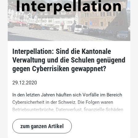
Interpellation: Sind die Kantonale
Verwaltung und die Schulen genügend
gegen Cyberrisiken gewappnet?
29.12.2020
In den letzten Jahren häuften sich Vorfälle im Bereich
Cybersicherheit in der Schweiz. Die Folgen waren
Betriebsunterbrüche, Datenverlust, finanzielle Schäden
und Datenschutzverstösse. Angriffsziele sind IT-
Systeme im weiteren Sinne.
zum ganzen Artikel