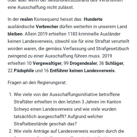
oder aber wenn der Gesundheitszustand des Verurteilten
eine Ausschaffung nicht zulässt.
In der
realen
Konsequenz heisst das:
Hunderte
ausländische
Verbrecher
dürfen weiterhin in unserem Land
bleiben
. Allein 2019 erhielten 1183 kriminelle Ausländer
keinen Landesverweis, obwohl sie für eine Straftat verurteilt
worden waren, die gemäss Verfassung und Strafgesetzbuch
zwingend zu einer Ausschaffung führen muss. 2019
erhielten 10
Vergewaltiger
, 99
Drogendealer
, 36
Schläger
,
22
Pädophile
und 16
Entführer keinen Landesverweis
.
Fragen an den Regierungsrat:
Wie viele von der Ausschaffungsinitiative betroffene
Straftäter erhielten in den letzten 3 Jahren im Kanton
Schwyz einen Landesverweis und wie viele wurden
tatsächlich ausgeschafft? Aufgrund welcher
Straftatbestände geschah das?
Wie viele Anträge auf Landesverweis wurden durch die