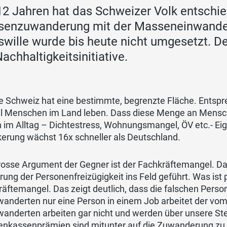
12 Jahren hat das Schweizer Volk entschi
enzuwanderung mit der Masseneinwanderu
swille wurde bis heute nicht umgesetzt. De
Nachhaltigkeitsinitiative.
e Schweiz hat eine bestimmte, begrenzte Fläche. Entsp
l Menschen im Land leben. Dass diese Menge an Menschen
h im Alltag – Dichtestress, Wohnungsmangel, ÖV etc.- Ei
erung wächst 16x schneller als Deutschland.
rosse Argument der Gegner ist der Fachkräftemangel. D
hrung der Personenfreizügigkeit ins Feld geführt. Was is
äftemangel. Das zeigt deutlich, dass die falschen Perso
anderten nur eine Person in einem Job arbeitet der vom
anderten arbeiten gar nicht und werden über unsere Ste
enkassenprämien sind mitunter auf die Zuwanderung zu 