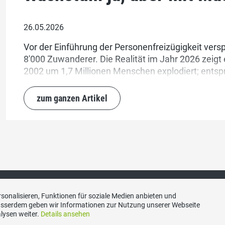
26.05.2026
Vor der Einführung der Personenfreizügigkeit versp
8'000 Zuwanderer. Die Realität im Jahr 2026 zeigt e
2002 um 1,7 Millionen Menschen explodiert; entspr
mal schneller als Deutschland. Die Folgen: Wohnu
chronischer Stau, überlastete Infrastrukturen und
zum ganzen Artikel
sonalisieren, Funktionen für soziale Medien anbieten und
Ausserdem geben wir Informationen zur Nutzung unserer Webseite
lysen weiter.
Details ansehen
akt
Social Media