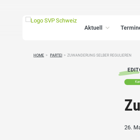
Aktuell
Termin
HOME
>
PARTEI
>
ZUWANDERUNG SELBER REGULIEREN
EDIT
Ka
Zu
26. M