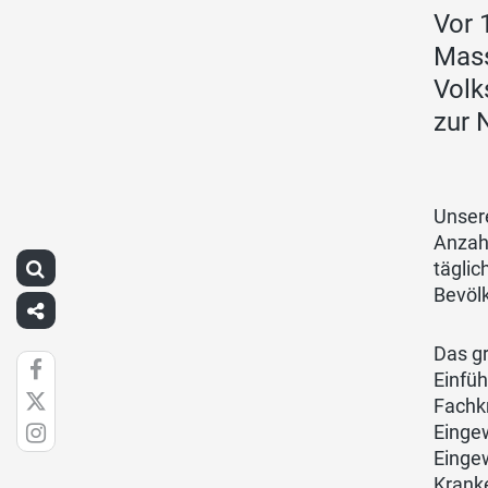
Vor 
Mass
Volk
zur 
Unser
Anzah
täglic
Bevölk
Das g
Einfü
Fachkr
Eingew
Eingew
Krank