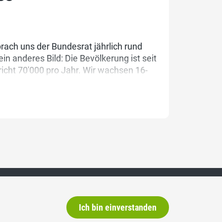
rach uns der Bundesrat jährlich rund
in anderes Bild: Die Bevölkerung ist seit
icht 70'000 pro Jahr. Wir wachsen 16-
ngsnot, explodierende Mieten,
 ein Gesundheitssystem am Limit.
Ich bin einverstanden