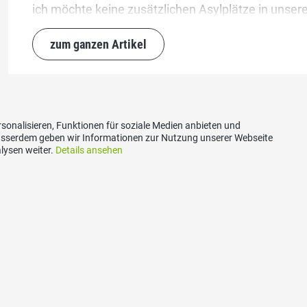
ich möchte keine zusätzlichen Asylplätze in unse
zum ganzen Artikel
sonalisieren, Funktionen für soziale Medien anbieten und
Ausserdem geben wir Informationen zur Nutzung unserer Webseite
lysen weiter.
Details ansehen
akt
Social Media
s Kantons Schwyz
Besuchen Sie uns bei:
-Allee 3
runnen