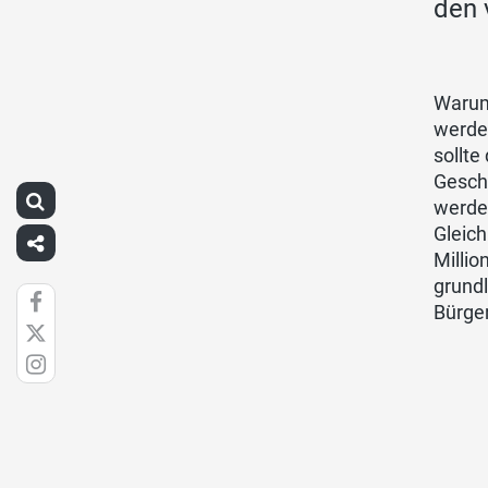
den 
Warum
werden
sollte
Geschä
werden
Gleich
Millio
grundl
Bürge