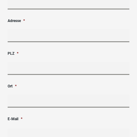
Adresse
*
PLZ
*
Ort
*
E-Mail
*