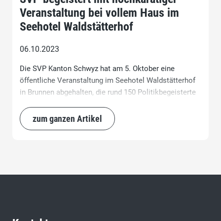
Veranstaltung bei vollem Haus im
Seehotel Waldstätterhof
06.10.2023
Die SVP Kanton Schwyz hat am 5. Oktober eine
öffentliche Veranstaltung im Seehotel Waldstätterhof
in Brunnen abgehalten, die rund 150 Politikbegeisterte
und Interessierte gleichermassen anzog. Die
Veranstaltung bot mit dem Zürcher Nationalrat Roger
zum ganzen Artikel
Köppel und dem Schwyzer Ständeratskandidaten
Pirmin Schwander beeindruckende Referate. In einer
anschliessenden Podiumsdiskussion mit den
SVPNationalratskandidaten wurden die politischen
Fragen der Stunde aus verschiedenen Blickwinkeln
beleuchtet.