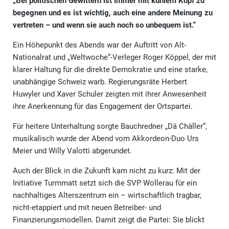
„Bei politischen Gewittern ist immer mit kühlem Kopf zu
begegnen und es ist wichtig, auch eine andere Meinung zu
vertreten – und wenn sie auch noch so unbequem ist.“
Ein Höhepunkt des Abends war der Auftritt von Alt-
Nationalrat und „Weltwoche“-Verleger Roger Köppel, der mit
klarer Haltung für die direkte Demokratie und eine starke,
unabhängige Schweiz warb. Regierungsräte Herbert
Huwyler und Xaver Schuler zeigten mit ihrer Anwesenheit
ihre Anerkennung für das Engagement der Ortspartei.
Für heitere Unterhaltung sorgte Bauchredner „Dä Chäller“,
musikalisch wurde der Abend vom Akkordeon-Duo Urs
Meier und Willy Valotti abgerundet.
Auch der Blick in die Zukunft kam nicht zu kurz: Mit der
Initiative Turmmatt setzt sich die SVP Wollerau für ein
nachhaltiges Alterszentrum ein – wirtschaftlich tragbar,
nicht-etappiert und mit neuen Betreiber- und
Finanzierungsmodellen. Damit zeigt die Partei: Sie blickt