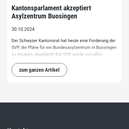
Kantonsparlament akzeptiert
Asylzentrum Buosingen
30.10.2024
Der Schwyzer Kantonsrat hat heute eine Forderung der
SVP, die Pläne für ein Bundesasylzentrum in Buosingen
zu stoppen, abgelehnt! Die SVP wurde von allen
anderen Parteien im Stich gelassen. Jetzt wird es das
Volk richten müssen. JA zur Volksinitiative gegen
zum ganzen Artikel
Bundesasylzentren im Kanton Schwyz!