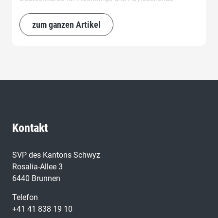
eingereicht, welche am 16. August 2024 beantwortet
wurde. In der Anfrage ging es um Deutschkurse für
zum ganzen Artikel
Flüchtlinge und Asylsuchende, die Aufsichtspflicht des
Regierungsrates, die Vergütungen des Kantons und die
periodischen Zielüberprüfungen des Regierungsrates.
Kontakt
SVP des Kantons Schwyz
Rosalia-Allee 3
6440 Brunnen
Telefon
+41 41 838 19 10