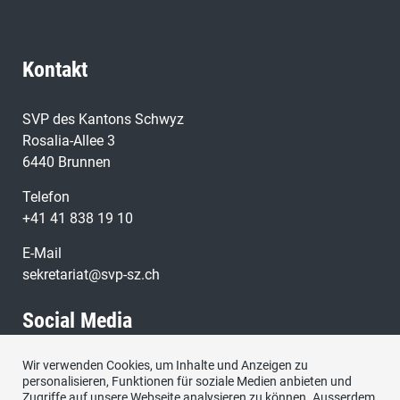
mutmasslich enorm aufwändig sein. Dennoch ist ein
gewisses Mass an Abschreckung wohl vonnöten.
Kontakt
SVP des Kantons Schwyz
Rosalia-Allee 3
6440 Brunnen
Telefon
+41 41 838 19 10
E-Mail
sekretariat@svp-sz.ch
Social Media
Wir verwenden Cookies, um Inhalte und Anzeigen zu
Besuchen Sie uns bei:
personalisieren, Funktionen für soziale Medien anbieten und
Zugriffe auf unsere Webseite analysieren zu können. Ausserdem