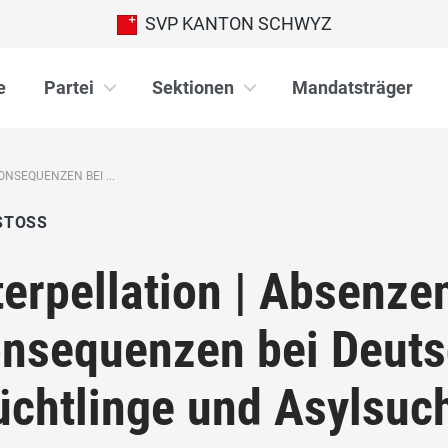
SVP KANTON SCHWYZ
e
Partei
Sektionen
Mandatsträger
NSEQUENZEN BEI ...
STOSS
terpellation | Absenze
nsequenzen bei Deuts
üchtlinge und Asylsu