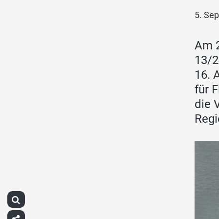
5. Se
Am 2
13/2
16. 
für 
die 
Regi