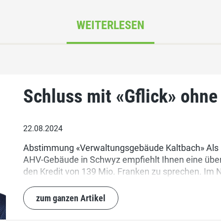
WEITERLESEN
Schluss mit «Gflick» ohne
22.08.2024
Abstimmung «Verwaltungsgebäude Kaltbach» Als Er
AHV-Gebäude in Schwyz empfiehlt Ihnen eine übe
den Kredit von 139 Mio. Franken zu sprechen. Im N
für die Kantonspolizei, sowie Stützpunktfeuerwehr
sein.
zum ganzen Artikel