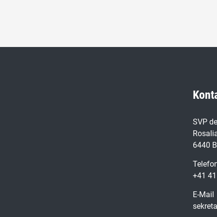
Kont
SVP de
Rosalia
6440 B
Telefo
+41 41
E-Mail
sekret