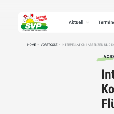
Aktuell
Termin
HOME
>
VORSTÖSSE
>
INTERPELLATION | ABSENZEN UND KO
VOR
In
Ko
Fl