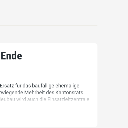
 Ende
satz für das baufällige ehemalige
rwiegende Mehrheit des Kantonsrats
eubau wird auch die Einsatzleitzentrale
 und Rettungsdienst (Schwyz) integriert