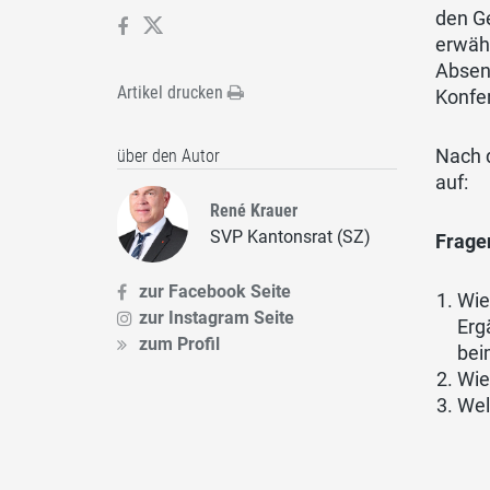
den G
erwähn
Absen
Artikel drucken
Konfer
Nach 
über den Autor
auf:
René Krauer
SVP Kantonsrat (SZ)
Frage
zur Facebook Seite
Wie
zur Instagram Seite
Erg
zum Profil
bei
Wie
Wel