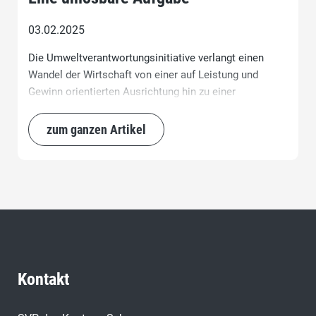
03.02.2025
Die Umweltverantwortungsinitiative verlangt einen
Wandel der Wirtschaft von einer auf Leistung und
Gewinn orientierten Ausrichtung hin zu einer
Wirtschaft, die die planetaren Grenzen achtet und die
Lebensgrundlagen nicht gefährden soll.
zum ganzen Artikel
Kontakt