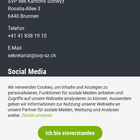
SVP des Kantons Schwyz
Rosalia-Allee 3
6440 Brunnen
Telefon
+41 41 838 19 10
E-Mail
sekretariat@svp-sz.ch
Social Media
Wir verwenden Cookies, um Inhalte und Anzeigen zu
Besuchen Sie uns bei:
personalisieren, Funktionen für soziale Medien anbieten und
Zugriffe auf unsere Webseite analysieren zu können. Ausserdem
geben wir Informationen zur Nutzung unserer Webseite an
unsere Partner für soziale Medien, Werbung und Analysen
weiter.
Details ansehen
Ich bin einverstanden
Datenschutzerklärung
|
Impressum