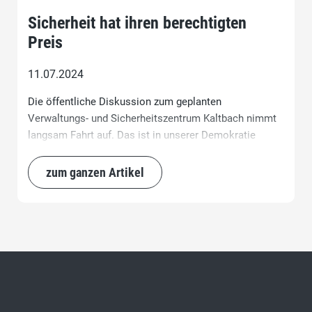
Sicherheit hat ihren berechtigten
Preis
11.07.2024
Die öffentliche Diskussion zum geplanten
Verwaltungs- und Sicherheitszentrum Kaltbach nimmt
langsam Fahrt auf. Das ist in unserer Demokratie
durchaus zu begrüssen. Wichtig scheint mir aber auch,
dass man als Stimmbürger versucht, sich ein
zum ganzen Artikel
möglichst umfassendes Bild zu machen.