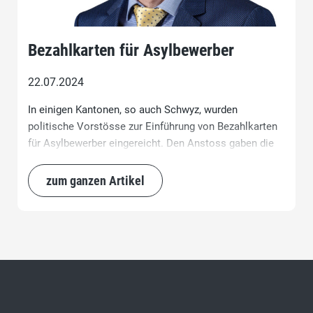
Bezahlkarten für Asylbewerber
22.07.2024
In einigen Kantonen, so auch Schwyz, wurden
politische Vorstösse zur Einführung von Bezahlkarten
für Asylbewerber eingereicht. Den Anstoss gaben die
seit Jahren anhaltenden Zahlungsströme ins Ausland,
welche auch aus Sozialhilfeleistungen für
zum ganzen Artikel
Asylsuchende gespeist werden.