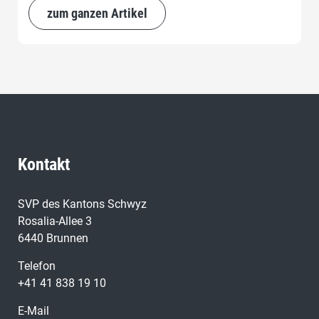
kann. Die Vorlage soll mit happigen Salärerhöhungen
zum ganzen Artikel
für Junglehrer den Lehrermangel beheben.
Kontakt
SVP des Kantons Schwyz
Rosalia-Allee 3
6440 Brunnen
Telefon
+41 41 838 19 10
E-Mail