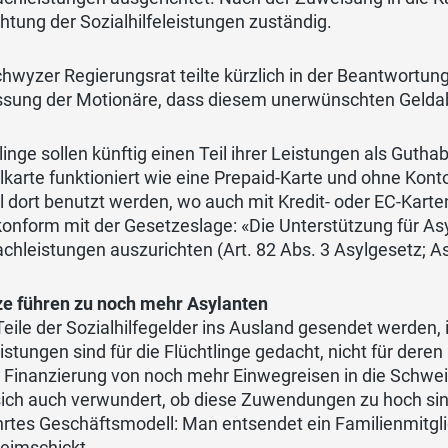
htung der Sozialhilfeleistungen zuständig.
hwyzer Regierungsrat teilte kürzlich in der Beantwortun
ssung der Motionäre, dass diesem unerwünschten Geldab
linge sollen künftig einen Teil ihrer Leistungen als Gutha
karte funktioniert wie eine Prepaid-Karte und ohne Kont
l dort benutzt werden, wo auch mit Kredit- oder EC-Kart
onform mit der Gesetzeslage: «Die Unterstützung für As
chleistungen auszurichten (Art. 82 Abs. 3 Asylgesetz; As
ze führen zu noch mehr Asylanten
eile der Sozialhilfegelder ins Ausland gesendet werden, 
istungen sind für die Flüchtlinge gedacht, nicht für deren
e Finanzierung von noch mehr Einwegreisen in die Schwe
sich auch verwundert, ob diese Zuwendungen zu hoch sind
rtes Geschäftsmodell: Man entsendet ein Familienmitgli
heimschickt.