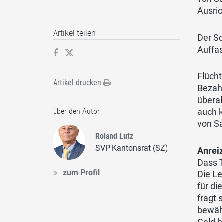
Ausric
Artikel teilen
Der Sc
Auffa
Flücht
Artikel drucken
Bezahl
überal
auch k
über den Autor
von Sa
Roland Lutz
SVP Kantonsrat (SZ)
Anrei
Dass T
zum Profil
Die Le
für di
fragt 
bewäh
Geld 