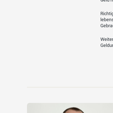
Richti
leben
Gebrau
Weiter
Geldu