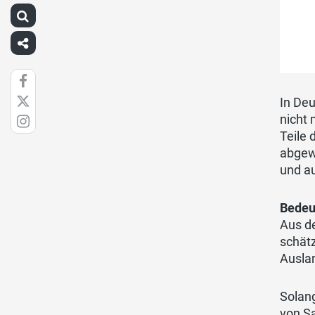
In Deu
nicht 
Teile 
abgewi
und au
Bede
Aus d
schät
Ausla
Solang
von S