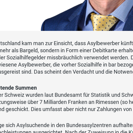
tschland kam man zur Einsicht, dass Asylbewerber künftig 
mehr als Bargeld, sondern in Form einer Debitkarte erhalt
der Sozialhilfegelder missbräuchlich verwendet werden.
esene Asylbewerber, die vorher Sozialhilfe in bar bezoge
sgereist sind. Das scheint den Verdacht und die Notwend
utende Summen
er Schweiz wurden laut Bundesamt für Statistik und Sch
zungsweise über 7 Milliarden Franken an Rimessen (so h
nd geschickt. Dies umfasst aber nicht nur Zahlungen vo
e sich Asylsuchende in den Bundesasylzentren aufhalten,
achleistungen ausgerichtet. Nach der Zuweisung in die K