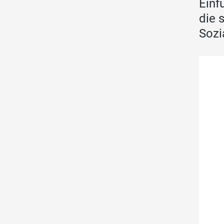
Einf
die 
Sozi