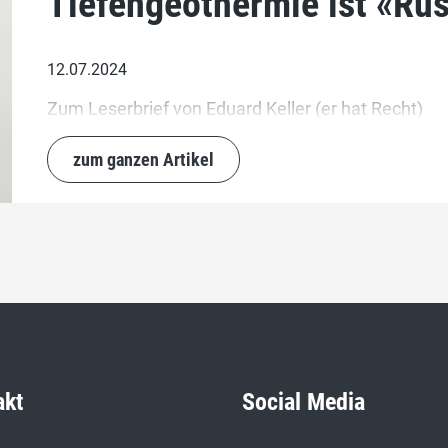
Tiefengeothermie ist «Rus
12.07.2024
Zum Leserbrief von Eduard Keller (er hat Recht)
zum ganzen Artikel
akt
Social Media